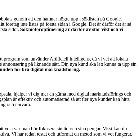
ebbplats genom att den hamnar högre upp i söklistan på Google.
t företag inte listas på första sidan i Google. Det är därför det är så
rsta sidor.
Sökmotoroptimering är därför av stor vikt och vi
tt program som använder Artificiell Intelligens, då vi vet att lokala
 annonsering på liknande sätt. Din nya kund ska lätt kunna ta upp sin
grunden för bra digital marknadsföring.
ppsala, hjälper vi dig mer än gärna med digital marknadsförings och
splan är effektiv och automatiserad så att fler nya kunder kan hitta
ing och närvaro.
 att veta var man bör fokusera sin tid och sina pengar. Visst kan du
ktiva. Vi har redan testat och utformat en metod som vi vet fungerar,