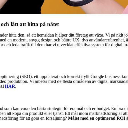
och lätt att hitta på nätet
nder hitta den, så att hemsidan hjälper ditt företag att växa. Vi på nklt
ed en modern, snygg design och bättre UX, dvs användarerfarenhet, även
r och leda trafik till dem har vi utvecklat effektiva system för digital 
timering (SEO), ett uppdaterat och korrekt ifyllt Google business-kont
deo produktion. Vi arbetar med de flesta områdena av digital marknadsf
nal
HÄR
.
vad som kan vara den bästa strategin för era mål och er budget. En bra 
en att köpa din produkt eller tjänst. Ett mål inom marknadsföring är at
adsföring för att göra en försäljning?
Målet med en optimerad ROI är 