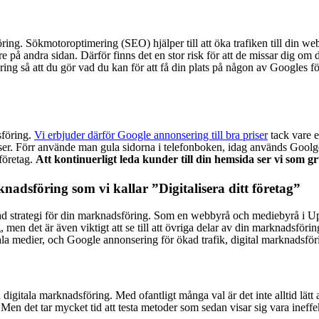
ring. Sökmotoroptimering (SEO) hjälper till att öka trafiken till din w
på andra sidan. Därför finns det en stor risk för att de missar dig om dit
ring så att du gör vad du kan för att få din plats på någon av Googles fö
sföring.
Vi erbjuder därför Google annonsering till bra priser
tack vare e
iser. Förr använde man gula sidorna i telefonboken, idag används Goolge
 företag.
Att kontinuerligt leda kunder till din hemsida ser vi som 
knadsföring som vi kallar ”Digitalisera ditt företag”
klad strategi för din marknadsföring. Som en webbyrå och mediebyrå i U
n det är även viktigt att se till att övriga delar av din marknadsföring
a medier, och Google annonsering för ökad trafik, digital marknadsför
 digitala marknadsföring. Med ofantligt många val är det inte alltid lätt
Men det tar mycket tid att testa metoder som sedan visar sig vara ineffe