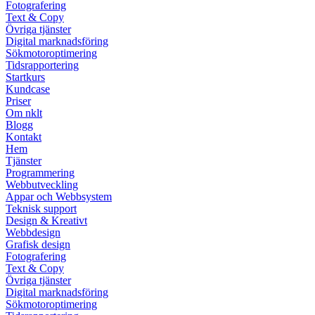
Fotografering
Text & Copy
Övriga tjänster
Digital marknadsföring
Sökmotoroptimering
Tidsrapportering
Startkurs
Kundcase
Priser
Om nklt
Blogg
Kontakt
Hem
Tjänster
Programmering
Webbutveckling
Appar och Webbsystem
Teknisk support
Design & Kreativt
Webbdesign
Grafisk design
Fotografering
Text & Copy
Övriga tjänster
Digital marknadsföring
Sökmotoroptimering