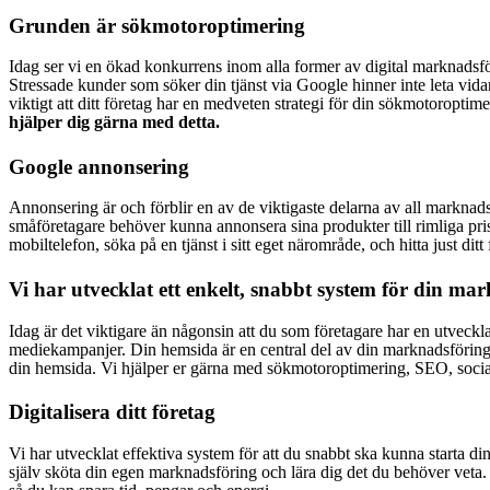
Grunden är sökmotoroptimering
Idag ser vi en ökad konkurrens inom alla former av digital marknadsfö
Stressade kunder som söker din tjänst via Google hinner inte leta vidare 
viktigt att ditt företag har en medveten strategi för din sökmotoroptime
hjälper dig gärna med detta.
Google annonsering
Annonsering är och förblir en av de viktigaste delarna av all marknad
småföretagare behöver kunna annonsera sina produkter till rimliga pr
mobiltelefon, söka på en tjänst i sitt eget närområde, och hitta just ditt
Vi har utvecklat ett enkelt, snabbt system för din mar
Idag är det viktigare än någonsin att du som företagare har en utvec
mediekampanjer. Din hemsida är en central del av din marknadsföring, me
din hemsida. Vi hjälper er gärna med sökmotoroptimering, SEO, social
Digitalisera ditt företag
Vi har utvecklat effektiva system för att du snabbt ska kunna starta din
själv sköta din egen marknadsföring och lära dig det du behöver veta. 